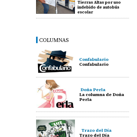
Tierras Altas por uso
indebido de autobús
escolar
COLUMNAS
Confabulario
Confabulario
Doña Perla
La columna de Doña
Perla
Trazo del Día
Trazo del Día