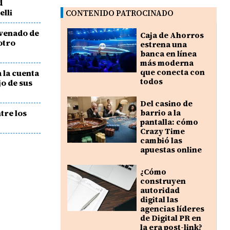
d
elli
CONTENIDO PATROCINADO
 venado de
Caja de Ahorros
otro
estrena una
banca en línea
más moderna
que conecta con
 la cuenta
todos
jo de sus
Del casino de
tre los
barrio a la
pantalla: cómo
Crazy Time
cambió las
apuestas online
¿Cómo
construyen
autoridad
digital las
agencias líderes
de Digital PR en
la era post-link?