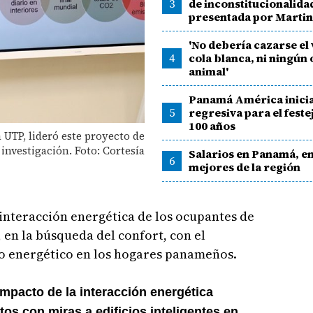
3
de inconstitucionalida
presentada por Martin
'No debería cazarse el
4
cola blanca, ni ningún 
animal'
Panamá América inicia
5
regresiva para el feste
100 años
 UTP, lideró este proyecto de
investigación. Foto: Cortesía
Salarios en Panamá, en
6
mejores de la región
 interacción energética de los ocupantes de
 en la búsqueda del confort, con el
o energético en los hogares panameños.
Impacto de la interacción energética
s con miras a edificios inteligentes en