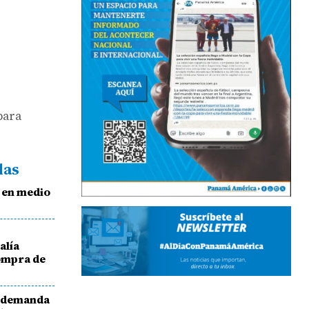
para
das
e en medio
alía
ompra de
r demanda