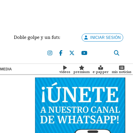
oble golpe y un futuro por revisar
Meduca activa 
INICIAR SESIÓN
IMEDIA
videos
premium
e-papper
mis noticias