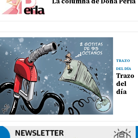
La columna de Doña Perla
TRAZO
DEL DÍA
Trazo
del
día