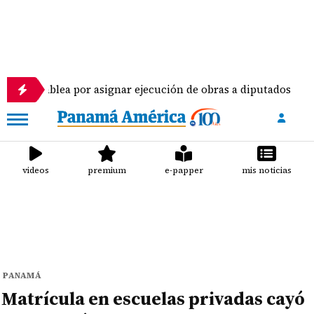
por asignar ejecución de obras a diputados
Pilot
videos
premium
e-papper
mis noticias
PANAMÁ
Matrícula en escuelas privadas cayó