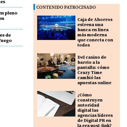
nes
CONTENIDO PATROCINADO
en pleno
en
Caja de Ahorros
estrena una
banca en línea
es de
más moderna
que conecta con
fuego
todos
Del casino de
barrio a la
pantalla: cómo
Crazy Time
cambió las
apuestas online
¿Cómo
construyen
autoridad
digital las
agencias líderes
de Digital PR en
la era post-link?