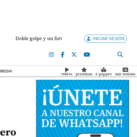
Doble golpe y un futuro por revisar
Meduca activa 
INICIAR SESIÓN
IMEDIA
videos
premium
e-papper
mis noticias
pero