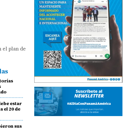
n el plan de
das
torías
s
ado
ebe estar
a el 20 de
bieron sus