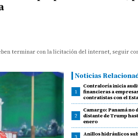
a
eben terminar con la licitación del internet, seguir co
Noticias Relaciona
Contraloría inicia audi
1
financieras a empresa
contratistas con el Est
Camargo: Panamá no d
2
distante de Trump hast
enero
Anillos hidráulicos su
3