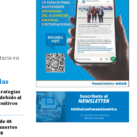
taria en
das
trategias
 debido al
ositivos
de 48
muertes
98