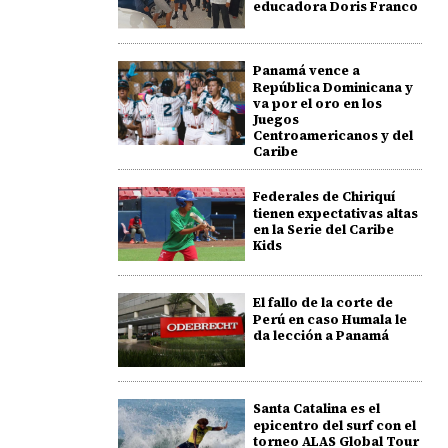
educadora Doris Franco
Panamá vence a
República Dominicana y
va por el oro en los
Juegos
Centroamericanos y del
Caribe
Federales de Chiriquí
tienen expectativas altas
en la Serie del Caribe
Kids
El fallo de la corte de
Perú en caso Humala le
da lección a Panamá
Santa Catalina es el
epicentro del surf con el
torneo ALAS Global Tour