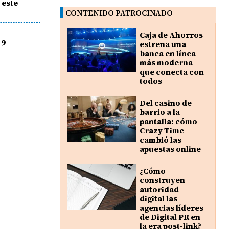
 este
CONTENIDO PATROCINADO
Caja de Ahorros
19
estrena una
banca en línea
más moderna
que conecta con
todos
Del casino de
barrio a la
pantalla: cómo
Crazy Time
cambió las
apuestas online
¿Cómo
construyen
autoridad
digital las
agencias líderes
de Digital PR en
la era post-link?