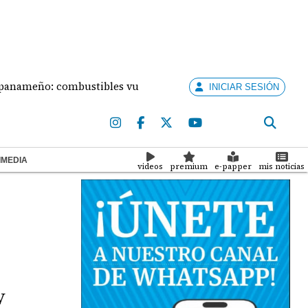
eño: combustibles vuelven a subir este viernes
Mal
INICIAR SESIÓN
IMEDIA
videos
premium
e-papper
mis noticias
y