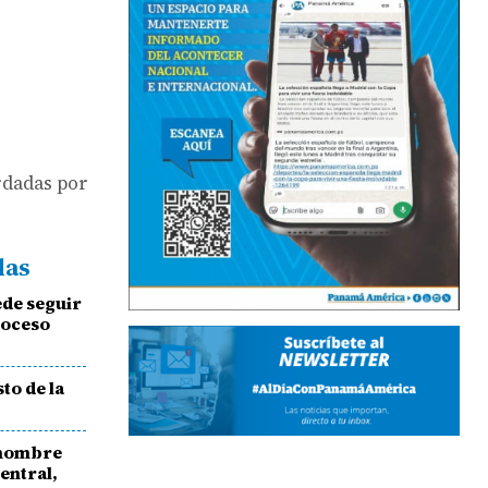
rdadas por
das
de seguir
roceso
to de la
 hombre
entral,