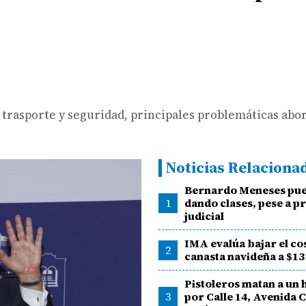
trasporte y seguridad, principales problemáticas abo
Noticias Relaciona
Bernardo Meneses pue
1
dando clases, pese a p
judicial
IMA evalúa bajar el cos
2
canasta navideña a $13
Pistoleros matan a un
3
por Calle 14, Avenida C