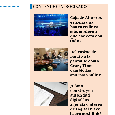
CONTENIDO PATROCINADO
Caja de Ahorros
estrena una
banca en línea
más moderna
que conecta con
todos
Del casino de
barrio a la
pantalla: cómo
Crazy Time
cambió las
apuestas online
¿Cómo
construyen
autoridad
digital las
agencias líderes
de Digital PR en
la era post-link?