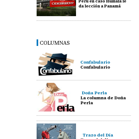
Perú en caso Humala le
da lección a Panamá
COLUMNAS
Confabulario
Confabulario
Doña Perla
La columna de Doña
Perla
Trazo del Día