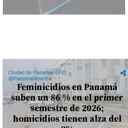
Ciudad de Panamá| EFE|
@PanamaAmerica
Feminicidios en Panamá
suben un 86 % en el primer
semestre de 2026;
homicidios tienen alza del