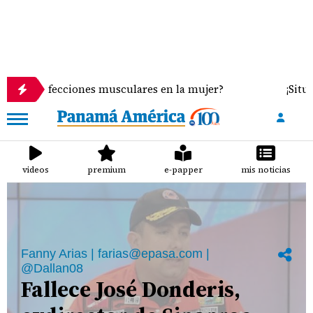
s musculares en la mujer?
¡Situación desesperante
videos
premium
e-papper
mis noticias
Fanny Arias | farias@epasa.com |
@Dallan08
Fallece José Donderis,