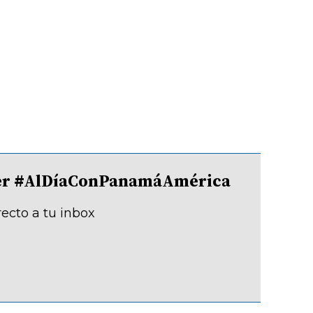
tter #AlDíaConPanamáAmérica
recto a tu inbox