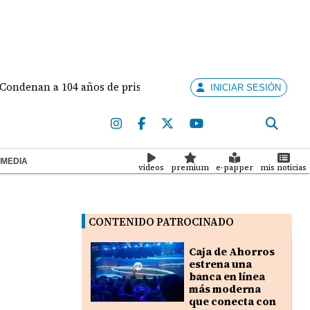
n a 104 años de prisión a pastor por abusar de sus dos hijas e
INICIAR SESIÓN
IMEDIA
videos
premium
e-papper
mis noticias
CONTENIDO PATROCINADO
Caja de Ahorros
estrena una
banca en línea
más moderna
que conecta con