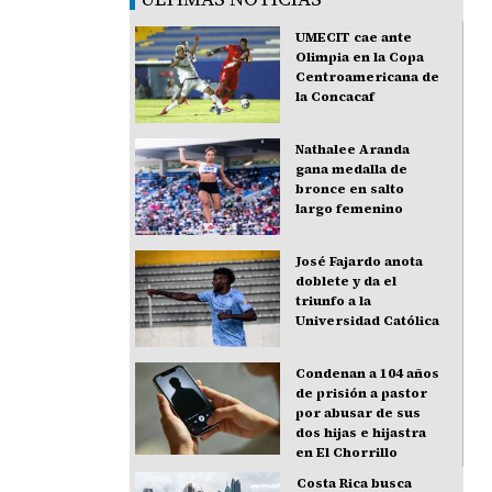
UMECIT cae ante
Olimpia en la Copa
Centroamericana de
la Concacaf
Nathalee Aranda
gana medalla de
bronce en salto
largo femenino
José Fajardo anota
doblete y da el
triunfo a la
Universidad Católica
Condenan a 104 años
de prisión a pastor
por abusar de sus
dos hijas e hijastra
en El Chorrillo
Costa Rica busca