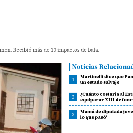
umen. Recibió más de 10 impactos de bala.
Noticias Relaciona
Martinelli dice que Pa
1
un estado salvaje
¿Cuánto costaría al Es
2
equiparar XIII de func
Mamá de diputada juven
3
lo que pasó'