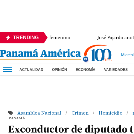
e en salto largo femenino
José Fajardo anota doble
TRENDING
Mierco
ACTUALIDAD
OPINIÓN
ECONOMÍA
VARIEDADES
Asamblea Nacional
Crimen
Homicidio
/
/
/
PANAMÁ
Exconductor de diputado t