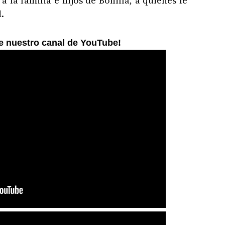
 la familia e hijos de Bonilla, a quienes le
.
ne nuestro canal de YouTube!