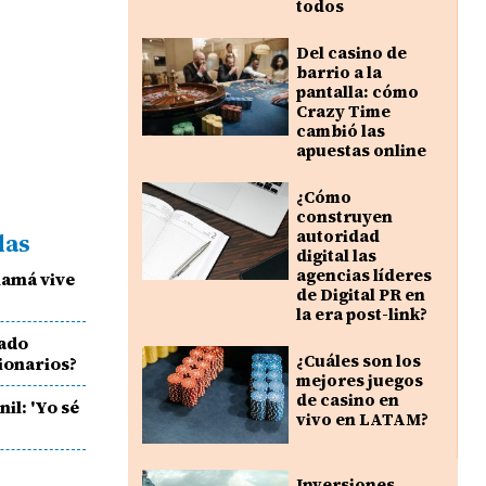
todos
Del casino de
barrio a la
pantalla: cómo
Crazy Time
cambió las
apuestas online
¿Cómo
construyen
autoridad
das
digital las
agencias líderes
namá vive
de Digital PR en
la era post-link?
tado
¿Cuáles son los
ionarios?
mejores juegos
de casino en
il: 'Yo sé
vivo en LATAM?
Inversiones