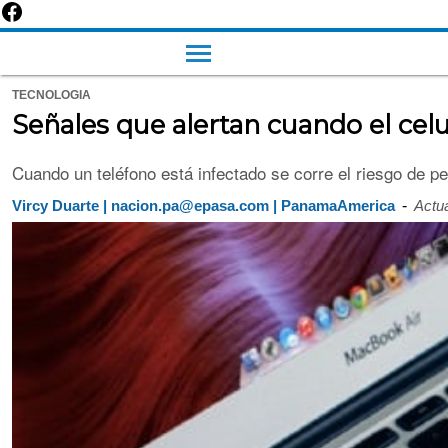
TECNOLOGIA
Señales que alertan cuando el celu
Cuando un teléfono está infectado se corre el riesgo de pe
-
Vircy Duarte | nacion.pa@epasa.com | PanamaAmerica
Actua