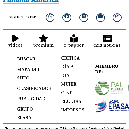
SIGUENOS EN:
videos
premium
e-papper
mis noticias
CRÍTICA
BUSCAR
MIEMBRO
DÍA A
MAPA DEL
DE:
DÍA
SITIO
MUJER
CLASIFICADOS
CINE
PUBLICIDAD
RECETAS
GRUPO
IMPRESOS
EPASA
Todos los derechos reservados Editora Panamá América S.A. - Ciudad