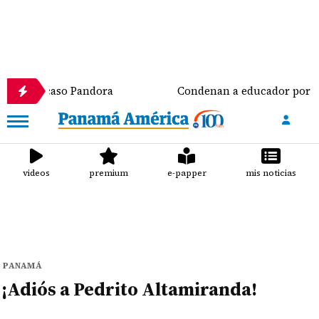
caso Pandora
Condenan a educador por delito de h
videos
premium
e-papper
mis noticias
PANAMÁ
¡Adiós a Pedrito Altamiranda!