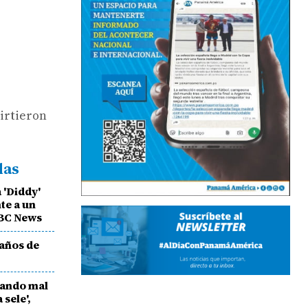
virtieron
das
 'Diddy'
te a un
ABC News
 años de
lando mal
 sele',