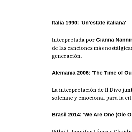
Italia 1990: 'Un'estate italiana'
Interpretada por
Gianna Nanni
de las canciones más nostálgicas
generación.
Alemania 2006: 'The Time of Our
La interpretación de Il Divo ju
solemne y emocional para la ci
Brasil 2014: 'We Are One (Ole Ol
Pitbull, Jennifer López y Claud