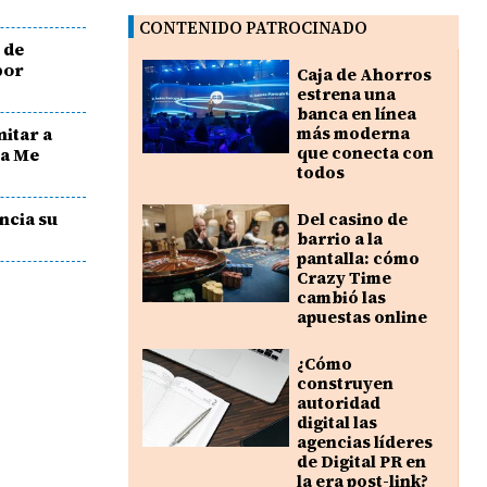
CONTENIDO PATROCINADO
 de
por
Caja de Ahorros
estrena una
banca en línea
mitar a
más moderna
que conecta con
ra Me
todos
ncia su
Del casino de
barrio a la
pantalla: cómo
Crazy Time
cambió las
apuestas online
¿Cómo
construyen
autoridad
digital las
agencias líderes
de Digital PR en
la era post-link?