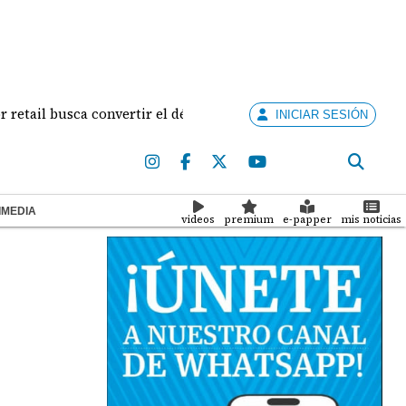
l busca convertir el décimo tercer mes en una temporada réco
INICIAR SESIÓN
IMEDIA
videos
premium
e-papper
mis noticias
l