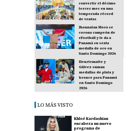
convertir el décimo
tercer mes en una
temporada récord
de ventas
Jhonnatan Mora se
corona campeón de
eFootball y le da a
Panamá su sexta
medalla de oro en
Santo Domingo 2026
Heurtematte y
Gálvez suman
medallas de plata y
bronce para Panamá
en Santo Domingo
2026
LO MÁS VISTO
Khloé Kardashian
encabeza un nuevo
programa de