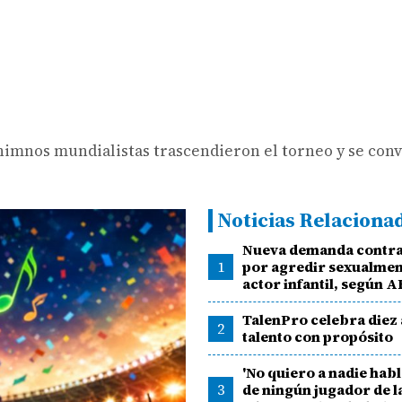
s himnos mundialistas trascendieron el torneo y se con
Noticias Relaciona
Nueva demanda contra
1
por agredir sexualmen
actor infantil, según 
TalenPro celebra diez
2
talento con propósito
'No quiero a nadie hab
3
de ningún jugador de la