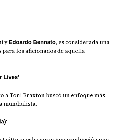
y
, es considerada una
ni
Edoardo Bennato
 para los aficionados de aquella
 Lives'
nto a Toni Braxton buscó un enfoque más
ta mundialista.
a)'
ia Leitte encabezaron una producción que