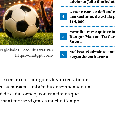
advierte Julio Shebelut
Gracie Bon se defiende
4
acusaciones de estafa 
$14,000
Yamilka Pitre quiere i
5
Danger Man en 'Tu Ca
Suena'
globales. Foto: Ilustrativa /
Melissa Piedrahita anu
6
https://chatgpt.com/
segundo embarazo
se recuerdan por goles históricos, finales
s. La
también ha desempeñado un
música
d de cada torneo, con canciones que
 y mantenerse vigentes mucho tiempo