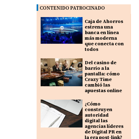
CONTENIDO PATROCINADO
Caja de Ahorros
estrena una
banca en línea
más moderna
que conecta con
todos
Del casino de
barrio a la
pantalla: cómo
Crazy Time
cambió las
apuestas online
¿Cómo
construyen
autoridad
digital las
agencias líderes
de Digital PR en
la era post-link?