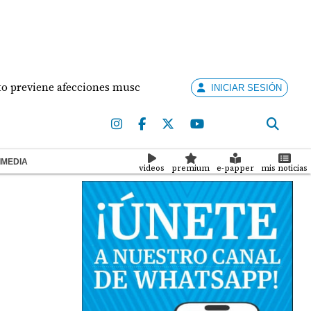
iene afecciones musculares en la mujer?
¡Situació
INICIAR SESIÓN
IMEDIA
videos
premium
e-papper
mis noticias