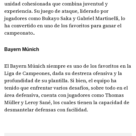
unidad cohesionada que combina juventud y
experiencia. Su juego de ataque, liderado por
jugadores como Bukayo Saka y Gabriel Martinelli, lo
ha convertido en uno de los favoritos para ganar el
campeonato..
Bayern Múnich
El Bayern Múnich siempre es uno de los favoritos en la
Liga de Campeones, dada su destreza ofensiva y la
profundidad de su plantilla. Si bien, el equipo ha
tenido que enfrentar varios desafíos, sobre todo en el
área defensiva, cuenta con jugadores como Thomas
Müller y Leroy Sané, los cuales tienen la capacidad de
desmantelar defensas con facilidad.