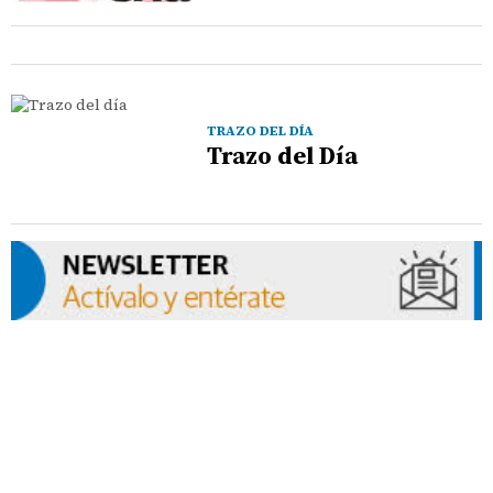
TRAZO DEL DÍA
Trazo del Día