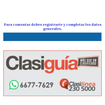
Para comentar debes registrarte y completar los datos
generales.