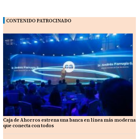
CONTENIDO PATROCINADO
Caja de Ahorros estrena una banca en línea más moderna
que conecta con todos