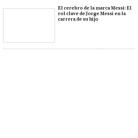
El cerebro de la marca Messi: El
rol clave de Jorge Messi en la
carrera de su hijo