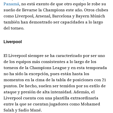
Panamá
, no está exento de que otro equipo le robe su
sueño de llevarse la Champions este año. Otros clubes
como Liverpool, Arsenal, Barcelona y Bayern Múnich
también han demostrado ser capacidades a lo largo
del torneo.
Liverpool
El Liverpool siempre se ha caracterizado por ser uno
de los equipos más consistentes a lo largo de los
torneos de la Champions League y en esta temporada
no ha sido la excepción, pues están hasta los
momentos en la cima de la tabla de posiciones con 21
puntos. De hecho, suelen ser temidos por su estilo de
ataque y presión de alta intensidad. Además, el
Liverpool cuenta con una plantilla extraordinaria
entre la que se cuentan jugadores como Mohamed
Salah y Sadio Mané.