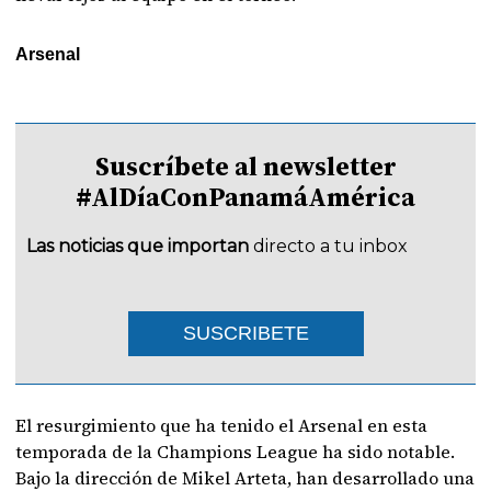
Arsenal
Suscríbete al newsletter
#AlDíaConPanamáAmérica
Las noticias que importan
directo a tu inbox
SUSCRIBETE
El resurgimiento que ha tenido el Arsenal en esta
temporada de la Champions League ha sido notable.
Bajo la dirección de Mikel Arteta, han desarrollado una