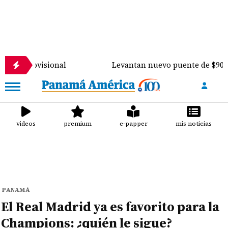
isional
Levantan nuevo puente de $900 mil sobre e
videos
premium
e-papper
mis noticias
PANAMÁ
El Real Madrid ya es favorito para la
Champions: ¿quién le sigue?