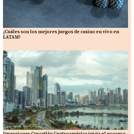
¿Cuáles son los mejores juegos de casino en vivo en
LATAM?
Inversiones Cuscatlán Centroamérica inicia el proceso