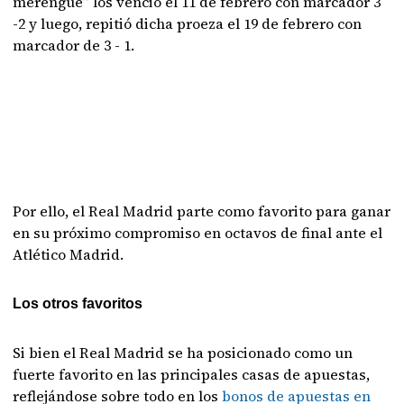
merengue” los venció el 11 de febrero con marcador 3
-2 y luego, repitió dicha proeza el 19 de febrero con
marcador de 3 - 1.
Por ello, el Real Madrid parte como favorito para ganar
en su próximo compromiso en octavos de final ante el
Atlético Madrid.
Los otros favoritos
Si bien el Real Madrid se ha posicionado como un
fuerte favorito en las principales casas de apuestas,
reflejándose sobre todo en los
bonos de apuestas en