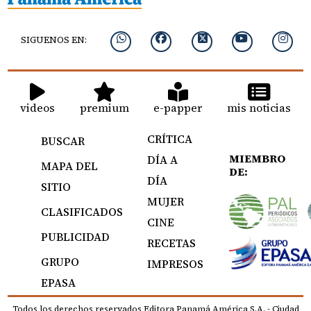
SIGUENOS EN:
videos
premium
e-papper
mis noticias
CRÍTICA
BUSCAR
MIEMBRO
DÍA A
MAPA DEL
DE:
DÍA
SITIO
MUJER
CLASIFICADOS
CINE
PUBLICIDAD
RECETAS
GRUPO
IMPRESOS
EPASA
Todos los derechos reservados Editora Panamá América S.A. - Ciudad