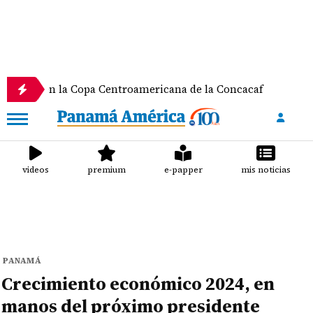
 la Copa Centroamericana de la Concacaf
Nathalee
videos
premium
e-papper
mis noticias
PANAMÁ
Crecimiento económico 2024, en
manos del próximo presidente