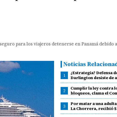
seguro para los viajeros detenerse en Panamá debido a
Noticias Relaciona
¿Estrategia? Defensa d
1
Darlington desiste de 
Cumplir la ley contra l
2
bloqueos, clama el Co
Por matar a una adult
3
La Chorrera, recibió $