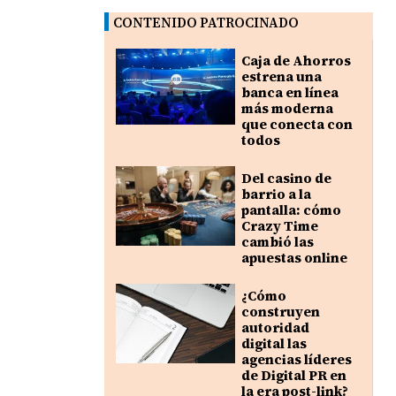
CONTENIDO PATROCINADO
Caja de Ahorros
estrena una
banca en línea
más moderna
que conecta con
todos
Del casino de
barrio a la
pantalla: cómo
Crazy Time
cambió las
apuestas online
¿Cómo
construyen
autoridad
digital las
agencias líderes
de Digital PR en
la era post-link?