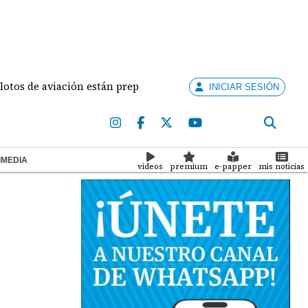
e aviación están preparados para ejercer la docencia
INICIAR SESIÓN
IMEDIA
videos
premium
e-papper
mis noticias