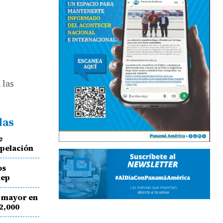
 las
das
e
apelación
os
nep
a mayor en
2,000