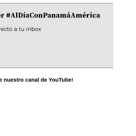
tter #AlDíaConPanamáAmérica
recto a tu inbox
ne nuestro canal de YouTube!