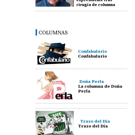
cirugía de columna
COLUMNAS
Confabulario
Confabulario
Doña Perla
La columna de Doña
Perla
Trazo del Día
Trazo del Día