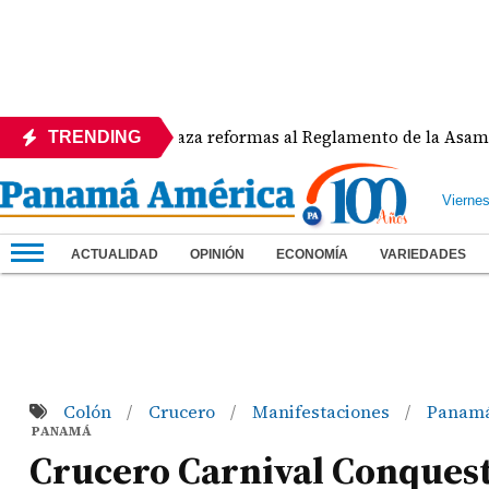
APEDE rechaza reformas al Reglamento de la Asamblea por 
TRENDING
Vierne
ACTUALIDAD
OPINIÓN
ECONOMÍA
VARIEDADES
Colón
Crucero
Manifestaciones
Panam
/
/
/
PANAMÁ
Crucero Carnival Conquest