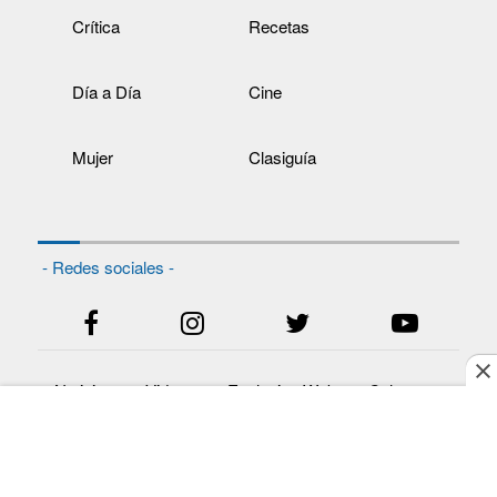
Crítica
Recetas
Día a Día
Cine
Mujer
Clasiguía
- Redes sociales -
Noticias
Videos
Exclusivo Web
Columnas
Todos los derechos reservados
Editora Panamá América
- Ciudad de Panamá - Panamá 2021.
S.A.
Prohibida su reproducción total o parcial, sin autorización