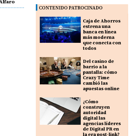
Alfaro
CONTENIDO PATROCINADO
Caja de Ahorros
estrena una
banca en línea
más moderna
que conecta con
todos
Del casino de
barrio a la
pantalla: cómo
Crazy Time
cambió las
apuestas online
¿Cómo
construyen
autoridad
digital las
agencias líderes
de Digital PR en
la era post-link?