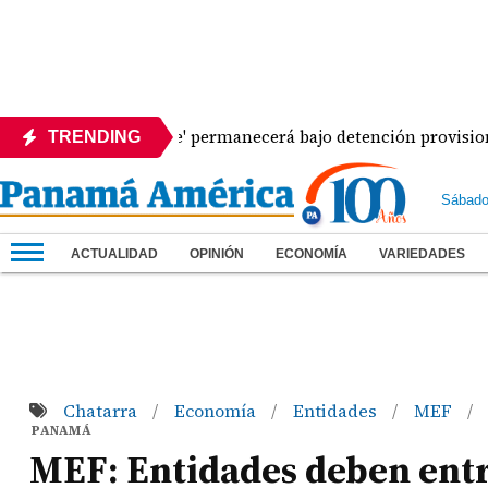
'Dolores Moscote' permanecerá bajo detención provisional
TRENDING
Sábado
ACTUALIDAD
OPINIÓN
ECONOMÍA
VARIEDADES
Chatarra
Economía
Entidades
MEF
/
/
/
/
PANAMÁ
MEF: Entidades deben entr