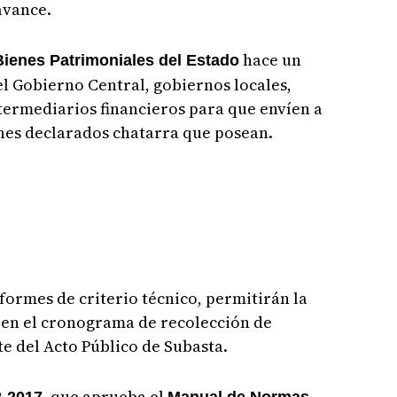
avance.
hace un
Bienes Patrimoniales del Estado
el Gobierno Central, gobiernos locales,
termediarios financieros para que envíen a
ienes declarados chatarra que posean.
formes de criterio técnico, permitirán la
 en el cronograma de recolección de
te del Acto Público de Subasta.
, que aprueba el
2-2017
Manual de Normas