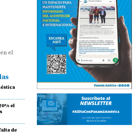
 en el
das
éstica
20% el
s
alta de