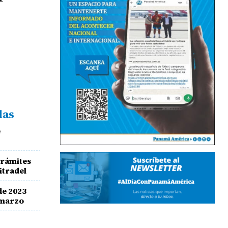
das
e
trámites
itradel
de 2023
 marzo