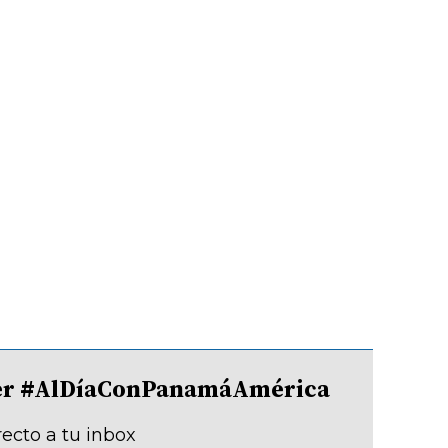
tter #AlDíaConPanamáAmérica
recto a tu inbox