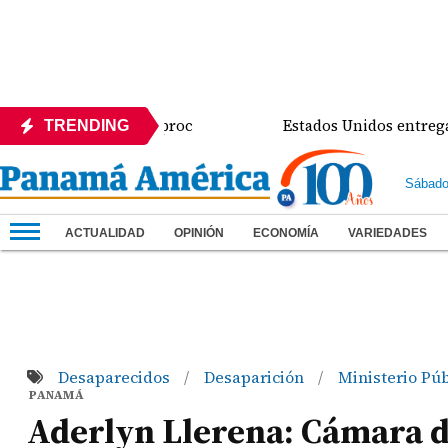
director de Sinaproc
Estados Unidos entrega mejora
TRENDING
Sábado
ACTUALIDAD
OPINIÓN
ECONOMÍA
VARIEDADES
Desaparecidos
Desaparición
Ministerio Pú
/
/
PANAMÁ
Aderlyn Llerena: Cámara de