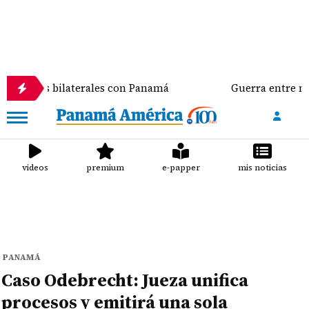
s bilaterales con Panamá
Guerra entre negros y ver
videos
premium
e-papper
mis noticias
PANAMÁ
Caso Odebrecht: Jueza unifica
procesos y emitirá una sola