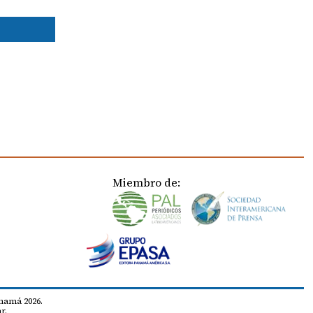
Miembro de:
namá 2026.
r.