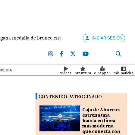
 medalla de bronce en salto largo femenino
José 
INICIAR SESIÓN
IMEDIA
videos
premium
e-papper
mis noticias
CONTENIDO PATROCINADO
Caja de Ahorros
estrena una
banca en línea
más moderna
que conecta con