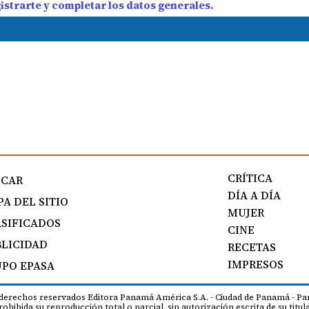
strarte y completar los datos generales.
CRÍTICA
SCAR
DÍA A DÍA
A DEL SITIO
MUJER
SIFICADOS
CINE
LICIDAD
RECETAS
IMPRESOS
PO EPASA
 derechos reservados Editora Panamá América S.A. - Ciudad de Panamá - Pa
rohibida su reproducción total o parcial, sin autorización escrita de su titula