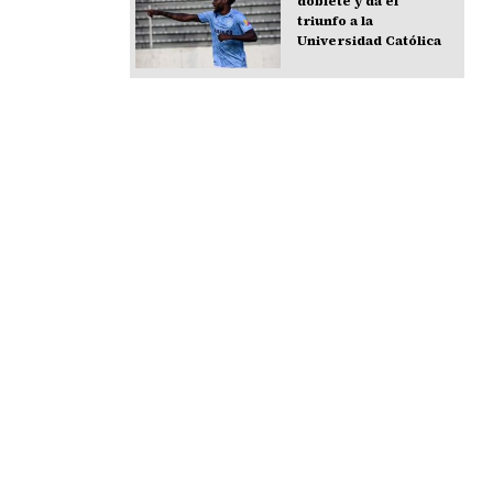
doblete y da el
triunfo a la
Universidad Católica