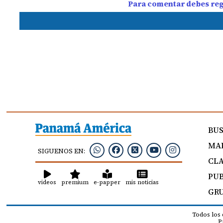
Para comentar debes regi
BU
MAP
SIGUENOS EN:
CLA
PUB
videos
premium
e-papper
mis noticias
GRU
Todos los
P