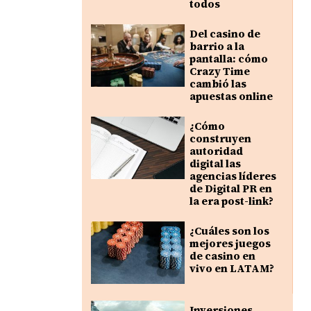
todos
Del casino de
barrio a la
pantalla: cómo
Crazy Time
cambió las
apuestas online
¿Cómo
construyen
autoridad
digital las
agencias líderes
de Digital PR en
la era post-link?
¿Cuáles son los
mejores juegos
de casino en
vivo en LATAM?
Inversiones