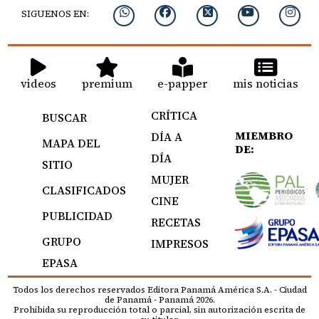
SIGUENOS EN:
videos
premium
e-papper
mis noticias
CRÍTICA
BUSCAR
MIEMBRO
DÍA A
MAPA DEL
DE:
DÍA
SITIO
MUJER
CLASIFICADOS
CINE
PUBLICIDAD
RECETAS
GRUPO
IMPRESOS
EPASA
Todos los derechos reservados Editora Panamá América S.A. - Ciudad
de Panamá - Panamá 2026.
Prohibida su reproducción total o parcial, sin autorización escrita de