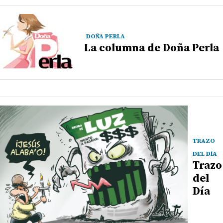
DOÑA PERLA
La columna de Doña Perla
TRAZO
DEL DÍA
Trazo
del
Día