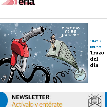
TRAZO
DEL DÍA
Trazo
del
día