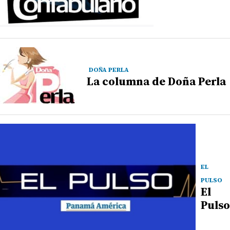
DOÑA PERLA
La columna de Doña Perla
EL
PULSO
El
Pulso