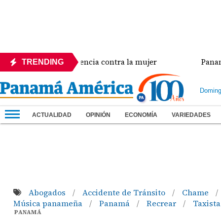
risis de violencia contra la mujer
Panamá amplía 
TRENDING
Doming
ACTUALIDAD
OPINIÓN
ECONOMÍA
VARIEDADES
Abogados
Accidente de Tránsito
Chame
/
/
/
Música panameña
Panamá
Recrear
Taxista
/
/
/
PANAMÁ