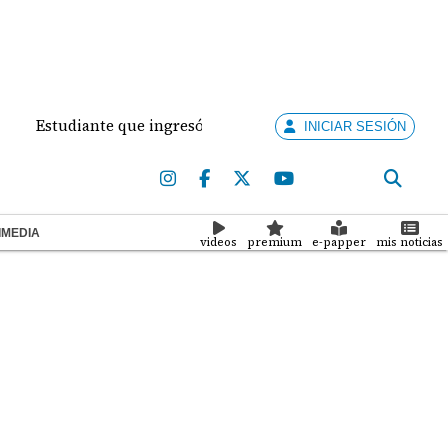
diante que ingresó con un arma de fuego al 'Dolores Moscote'
INICIAR SESIÓN
IMEDIA
videos
premium
e-papper
mis noticias