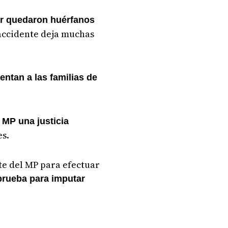
ar quedaron huérfanos
 accidente deja muchas
ntan a las familias de
l MP una justicia
es.
te del MP para efectuar
prueba para imputar