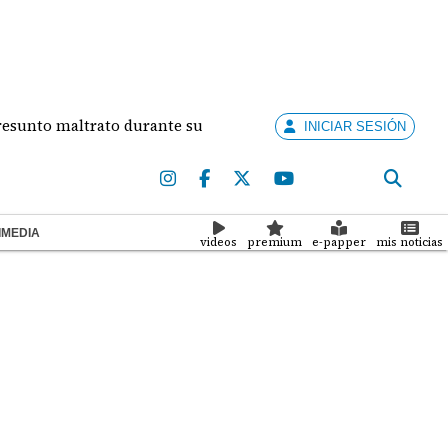
to durante su relación
Concurso Artistas Emergen
INICIAR SESIÓN
IMEDIA
videos
premium
e-papper
mis noticias