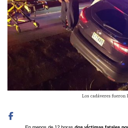
Los cadáveres fueron l
En menos de 12 horas
dos vÍctimas fatales po