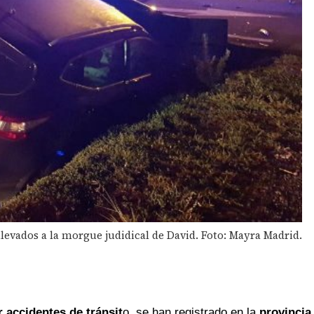
levados a la morgue judidical de David. Foto: Mayra Madrid.
r accidentes de tránsit
o se han registrado en la
provincia 