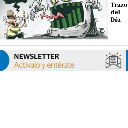
Trazo
del
Día