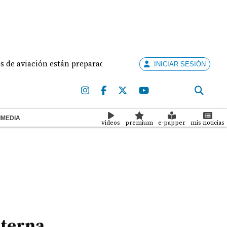
ción están preparados para ejercer la docencia
Adua
INICIAR SESIÓN
IMEDIA
videos
premium
e-papper
mis noticias
nterna