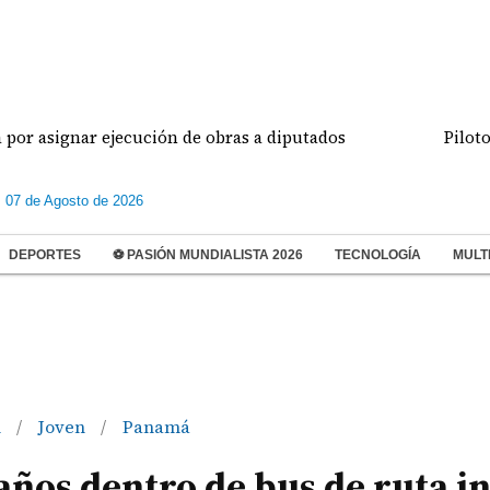
ar ejecución de obras a diputados
Pilotos de avia
s 07 de Agosto de 2026
DEPORTES
⚽ PASIÓN MUNDIALISTA 2026
TECNOLOGÍA
MULT
n
Joven
Panamá
/
/
 años dentro de bus de ruta i