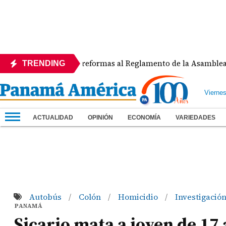
EDE rechaza reformas al Reglamento de la Asamblea por asign
TRENDING
Vierne
ACTUALIDAD
OPINIÓN
ECONOMÍA
VARIEDADES
Autobús
Colón
Homicidio
Investigació
/
/
/
PANAMÁ
Sicario mata a joven de 17