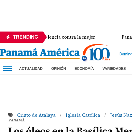
a crisis de violencia contra la mujer
Panamá ampl
TRENDING
Doming
ACTUALIDAD
OPINIÓN
ECONOMÍA
VARIEDADES
Cristo de Atalaya
Iglesia Católica
Jesús Na
/
/
PANAMÁ
Los óleos en la Basílica Me