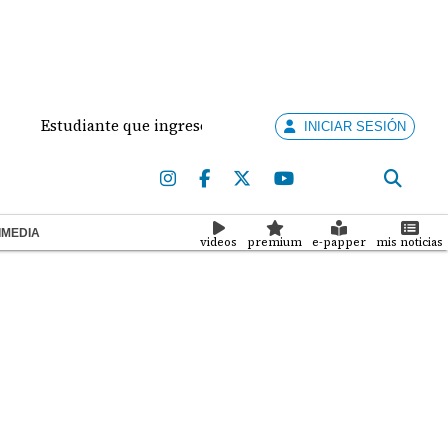
studiante que ingresó con un arma de fuego al 'Dolores Mosco
INICIAR SESIÓN
IMEDIA
videos
premium
e-papper
mis noticias