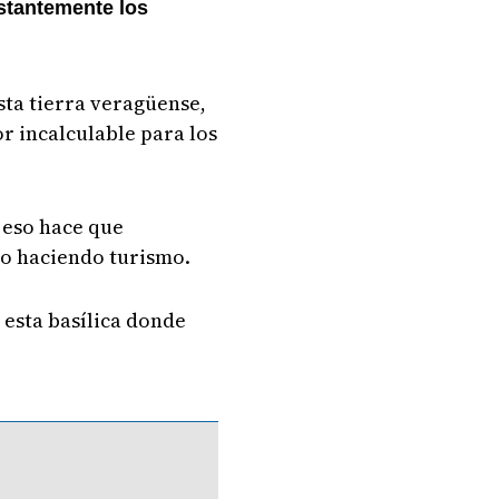
stantemente los
sta tierra veragüense,
 incalculable para los
y eso hace que
ño haciendo turismo.
esta basílica donde