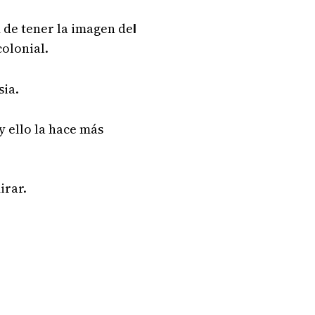
 de tener la imagen de
l
olonial.
sia.
y ello la hace más
irar.