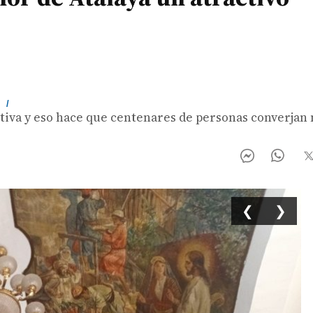
m
/
activa y eso hace que centenares de personas converjan 
❮
❯