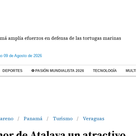
ía efuerzos en defensa de las tortugas marinas
E
o 09 de Agosto de 2026
DEPORTES
⚽ PASIÓN MUNDIALISTA 2026
TECNOLOGÍA
MULT
zareno
Panamá
Turismo
Veraguas
/
/
/
nor de Atalaya un atractivo