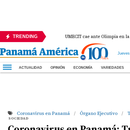
ante México
UMECIT cae ante Olimpia en la Copa C
TRENDING
Jueves
ACTUALIDAD
OPINIÓN
ECONOMÍA
VARIEDADES
Coronavirus en Panamá
Órgano Ejecutivo
T
/
/
SOCIEDAD
Coronavirus en Panamá: Tr