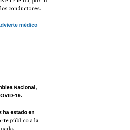
s en cuenta, por lo
 los conductores.
advierte médico
mblea
Nacional,
OVID-19.
z
ha estado
en
orte público a la
rnada.