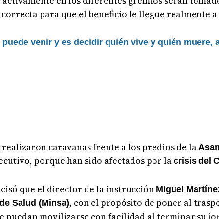
 activamente en los diferentes gremios serán tomado
 correcta para que el beneficio le llegue realmente a
uede venir y es decidir quién vive y quién muere, 
 realizaron caravanas frente a los predios de la
Asa
jecutivo, porque han sido afectados por la
crisis
del
C
cisó que el director de la instrucción
Miguel Martíne
, con el propósito de poner al trasp
 de Salud (Minsa)
ue puedan movilizarse con facilidad al terminar su jo