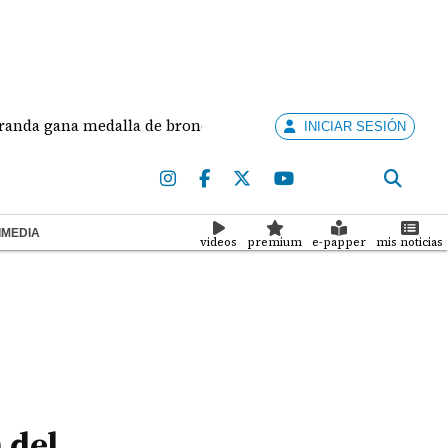
ana medalla de bronce en salto largo femenino
Jo
INICIAR SESIÓN
IMEDIA
videos
premium
e-papper
mis noticias
 del