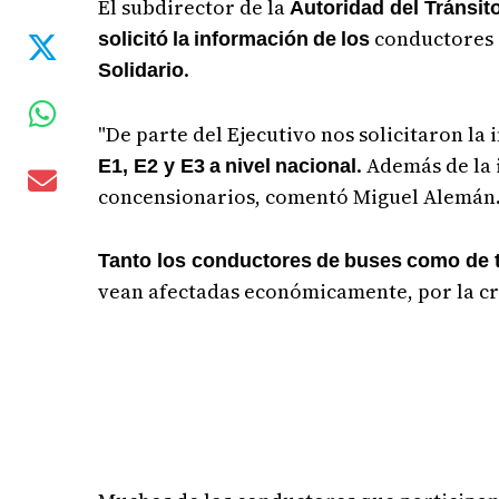
El subdirector de la
Autoridad del Tránsit
conductores
solicitó
la
información
de
los
.
Solidario
"De parte del Ejecutivo nos solicitaron l
. Además de la
E1, E2 y E3
a
nivel
nacional
concensionarios, comentó Miguel Alemán
Tanto los conductores
de
buses
como de 
vean afectadas económicamente, por la cr