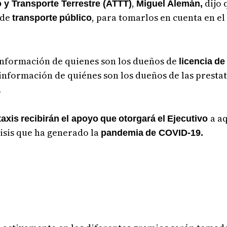
,
dijo 
o y Transporte Terrestre (ATTT)
Miguel
Alemán,
 de
, para tomarlos en cuenta en e
transporte
público
a información de quienes son los dueños de
licencia
de
 información de quiénes son los dueños de las prestat
.
a a
taxis
recibirán
el apoyo
que
otorgará
el
Ejecutivo
isis que ha generado la
pandemia
de COVID-19.