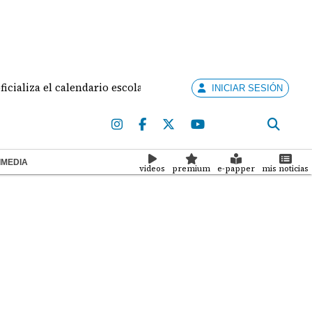
ndario escolar 2027: las clases iniciarán el 22 de febrero
INICIAR SESIÓN
IMEDIA
videos
premium
e-papper
mis noticias