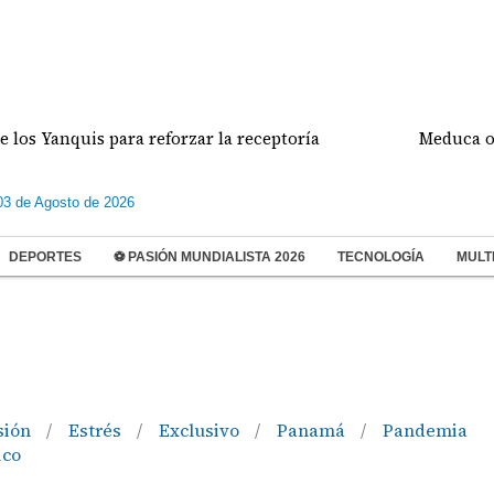
ara reforzar la receptoría
Meduca oficializa el cale
03 de Agosto de 2026
DEPORTES
⚽ PASIÓN MUNDIALISTA 2026
TECNOLOGÍA
MULT
sión
Estrés
Exclusivo
Panamá
Pandemia
/
/
/
/
ico