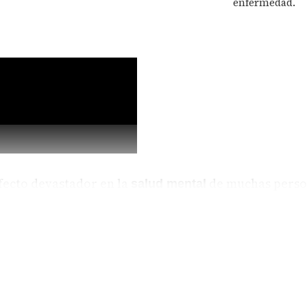
enfermedad.
fecto devastador en la
de muchas perso
salud mental