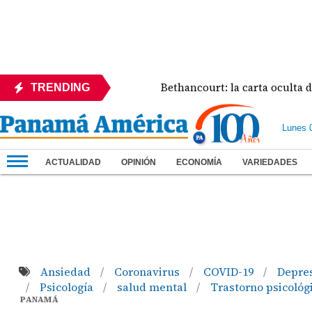
namá
Bethancourt: la carta oculta de los Yanquis p
TRENDING
Lunes 
ACTUALIDAD
OPINIÓN
ECONOMÍA
VARIEDADES
Ansiedad
Coronavirus
COVID-19
Depre
/
/
/
Psicología
salud mental
Trastorno psicológ
/
/
/
PANAMÁ