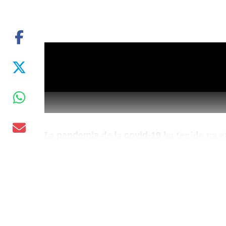
La
de la
ha tenido un e
pandemia
covid-19