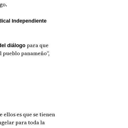
go.
dical Independiente
para que
del diálogo
 al pueblo panameño”,
de ellos es que se tienen
ngelar para toda la