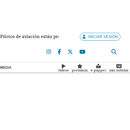
os de aviación están preparados para ejercer la docencia
INICIAR SESIÓN
IMEDIA
videos
premium
e-papper
mis noticias