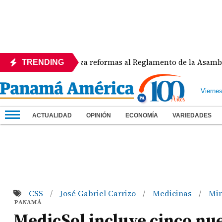
APEDE rechaza reformas al Reglamento de la Asamblea por 
TRENDING
Vierne
ACTUALIDAD
OPINIÓN
ECONOMÍA
VARIEDADES
CSS
José Gabriel Carrizo
Medicinas
Mi
/
/
/
PANAMÁ
MedicSol incluye cinco nue