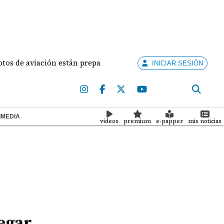
 aviación están preparados para ejercer la docencia
INICIAR SESIÓN
IMEDIA
videos
premium
e-papper
mis noticias
regar