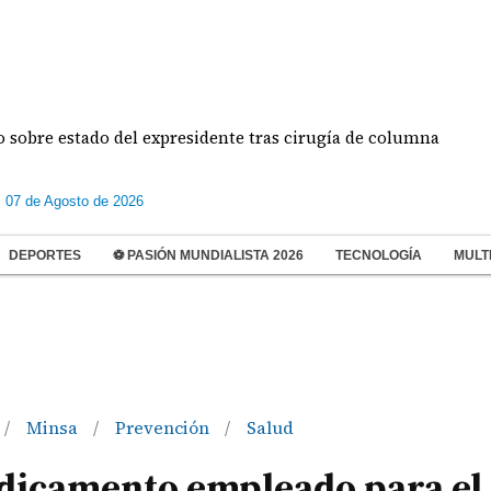
e estado del expresidente tras cirugía de columna
I
s 07 de Agosto de 2026
DEPORTES
⚽ PASIÓN MUNDIALISTA 2026
TECNOLOGÍA
MULT
Minsa
Prevención
Salud
/
/
/
edicamento empleado para el