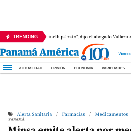
"Hay Martinelli pa' rato", dijo el abogado Vallarino sobr
TRENDING
Vierne
ACTUALIDAD
OPINIÓN
ECONOMÍA
VARIEDADES
Alerta Sanitaria
Farmacias
Medicamentos
/
/
PANAMÁ
Minsa emite alerta por m