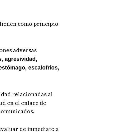
ntienen como principio
iones adversas
s, agresividad,
 estómago, escalofríos,
idad relacionadas al
ud en el enlace de
-comunicados.
evaluar de inmediato a