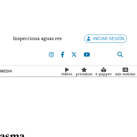
nspecciona aguas residuales colapsadas en Panamá Oeste: una 
INICIAR SESIÓN
IMEDIA
videos
premium
e-papper
mis noticias
 asma