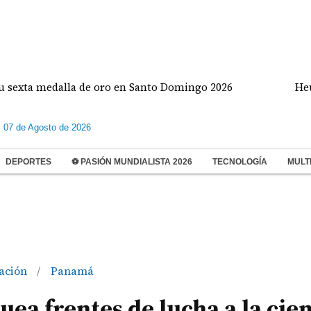
 medalla de oro en Santo Domingo 2026
Heurtemat
s 07 de Agosto de 2026
DEPORTES
⚽ PASIÓN MUNDIALISTA 2026
TECNOLOGÍA
MULT
gación
Panamá
/
uea frentes de lucha a la cien