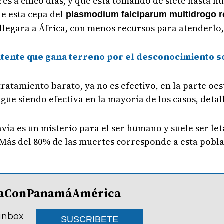
es a cinco días, y que está tomando de siete hasta n
ue esta cepa del
plasmodium falciparum multidrogo r
 llegara a África, con menos recursos para atenderlo, 
tente que gana terreno por el desconocimiento s
tratamiento barato, ya no es efectivo, en la parte o
igue siendo efectiva en la mayoría de los casos, deta
avía es un misterio para el ser humano y suele ser le
Más del 80% de las muertes corresponde a esta pobla
lDíaConPanamáAmérica
 inbox
SUSCRIBETE