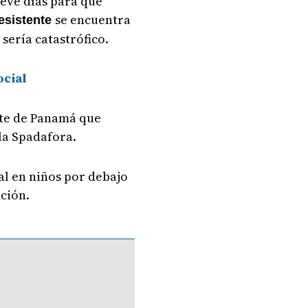
ueve días para que
se encuentra
esistente
sería catastrófico.
ocial
este de Panamá que
lla Spadafora.
tal en niños por debajo
ción.