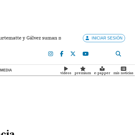
te y Gálvez suman medallas de plata y bronce para Panamá 
INICIAR SESIÓN
IMEDIA
videos
premium
e-papper
mis noticias
cia,