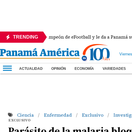
a se corona campeón de eFootball y le da a Panamá su sexta
TRENDING
Vierne
ACTUALIDAD
OPINIÓN
ECONOMÍA
VARIEDADES
Ciencia
Enfermedad
Exclusivo
Investi
/
/
/
EXCLUSIVO
Parásito de la malaria bloq