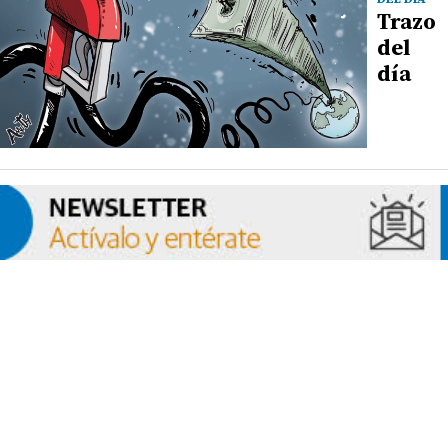
Trazo
del
día