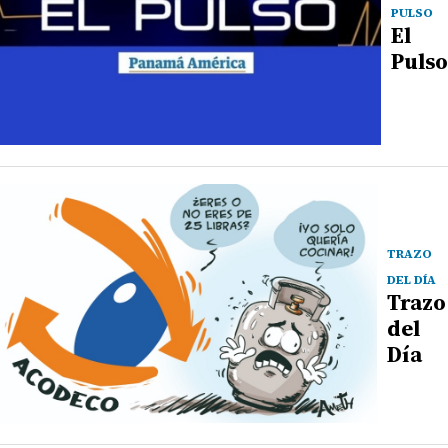
PULSO
El
Pulso
TRAZO
DEL DÍA
Trazo
del
Día