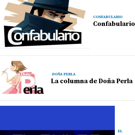
CONFABULARIO
Confabulario
DOÑA PERLA
La columna de Doña Perla
EL