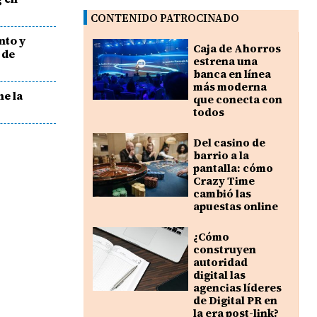
CONTENIDO PATROCINADO
nto y
Caja de Ahorros
 de
estrena una
banca en línea
más moderna
ne la
que conecta con
todos
Del casino de
barrio a la
pantalla: cómo
Crazy Time
cambió las
apuestas online
¿Cómo
construyen
autoridad
digital las
agencias líderes
de Digital PR en
la era post-link?