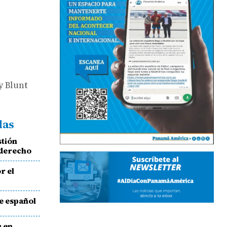
y Blunt
das
stión
 derecho
r el
ne español
g en