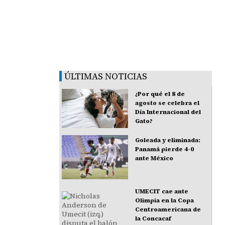
ÚLTIMAS NOTICIAS
¿Por qué el 8 de
agosto se celebra el
Día Internacional del
Gato?
Goleada y eliminada:
Panamá pierde 4-0
ante México
UMECIT cae ante
Olimpia en la Copa
Centroamericana de
la Concacaf