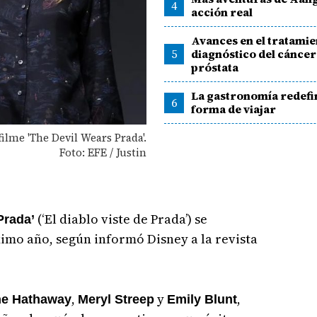
4
acción real
Avances en el tratamie
5
diagnóstico del cáncer
próstata
La gastronomía redefi
6
forma de viajar
ilme 'The Devil Wears Prada'.
Foto: EFE / Justin
(‘El diablo viste de Prada’) se
Prada’
imo año, según informó Disney a la revista
,
y
,
e Hathaway
Meryl Streep
Emily Blunt