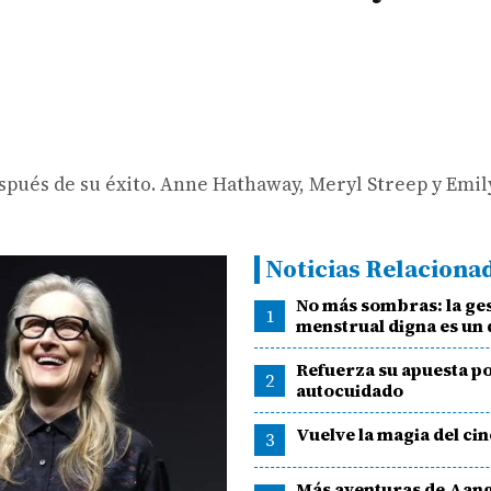
espués de su éxito. Anne Hathaway, Meryl Streep y Emil
Noticias Relaciona
No más sombras: la ge
1
menstrual digna es un
Refuerza su apuesta po
2
autocuidado
Vuelve la magia del ci
3
Más aventuras de Aan