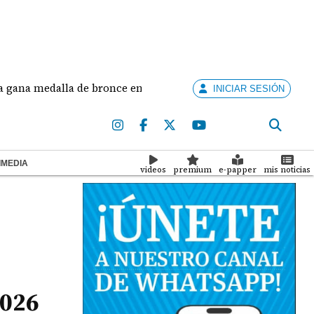
edalla de bronce en salto largo femenino
José Fa
INICIAR SESIÓN
IMEDIA
videos
premium
e-papper
mis noticias
2026