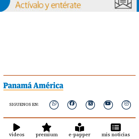
SIGUENOS EN:
videos
premium
e-papper
mis noticias