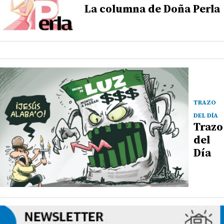
La columna de Doña Perla
TRAZO
DEL DÍA
Trazo
del
Día