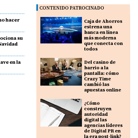
CONTENIDO PATROCINADO
 no hacer
Caja de Ahorros
estrena una
banca en línea
ociona su
más moderna
que conecta con
 Navidad
todos
ave en la
Del casino de
barrio a la
pantalla: cómo
Crazy Time
cambió las
apuestas online
¿Cómo
construyen
autoridad
digital las
agencias líderes
de Digital PR en
la era post-link?