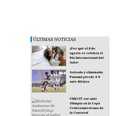
ÚLTIMAS NOTICIAS
¿Por qué el 8 de
agosto se celebra el
Día Internacional del
Gato?
Goleada y eliminada:
Panamá pierde 4-0
ante México
UMECIT cae ante
Olimpia en la Copa
Centroamericana de
la Concacaf