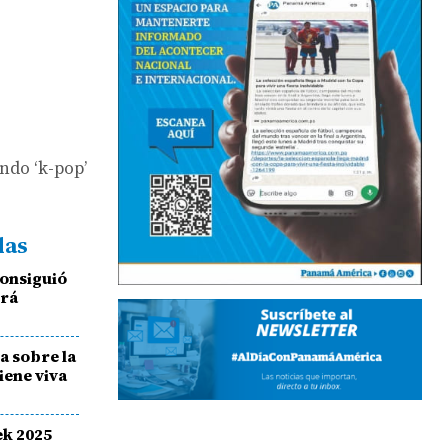
ndo ‘k-pop’
das
onsiguió
erá
s
ia sobre la
iene viva
k 2025