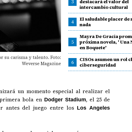
3
destacará el valor del
intercambio cultural
El saludable placer de
4
nada
Mayra De Gracia prom
5
próxima novela, ' Una
en Boquete'
 su carisma y talento. Foto:
CISOs asumen un rol cl
6
Weverse Magazine
ciberseguridad
nizará un momento especial al realizar el
 primera bola en
, el 25 de
Dodger Stadium
ar antes del juego entre los
Los Angeles