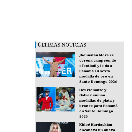
ÚLTIMAS NOTICIAS
Jhonnatan Mora se
corona campeón de
eFootball y le da a
Panamá su sexta
medalla de oro en
Santo Domingo 2026
Heurtematte y
Gálvez suman
medallas de plata y
bronce para Panamá
en Santo Domingo
2026
Khloé Kardashian
encabeza un nuevo