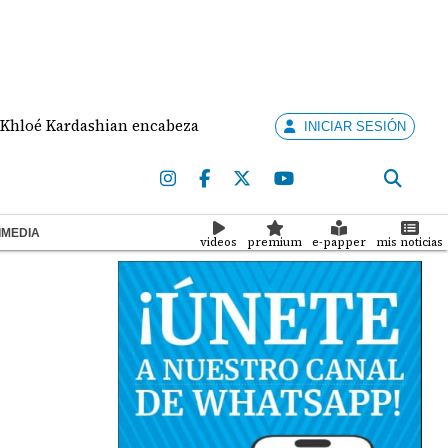
Kardashian encabeza un nuevo programa de telerrealidad enf
INICIAR SESIÓN
IMEDIA
videos
premium
e-papper
mis noticias