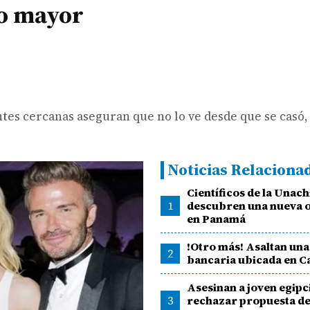
jo mayor
ntes cercanas aseguran que no lo ve desde que se casó,
Noticias Relaciona
Científicos de la Unach
1
descubren una nueva 
en Panamá
!Otro más! Asaltan una
2
bancaria ubicada en Ca
Asesinan a joven egipc
3
rechazar propuesta d