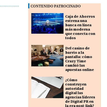
CONTENIDO PATROCINADO
Caja de Ahorros
estrena una
banca en línea
más moderna
que conecta con
todos
Del casino de
barrio a la
pantalla: cómo
Crazy Time
cambió las
apuestas online
¿Cómo
construyen
autoridad
digital las
agencias líderes
de Digital PR en
la era post-link?