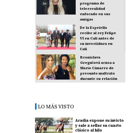
programa de
telerrealidad
enfocado en sus
amigas
De la Espriella
recibe al rey Felipe
VI en Cali antes de
su investidura en
Cali
Bronislava
Gregušová acusa a
Mario Cimarro de
presunto maltrato
durante su relación
LO MÁS VISTO
Aradia expone su invicto
y sale a sellar su cuarto
clásico al hilo