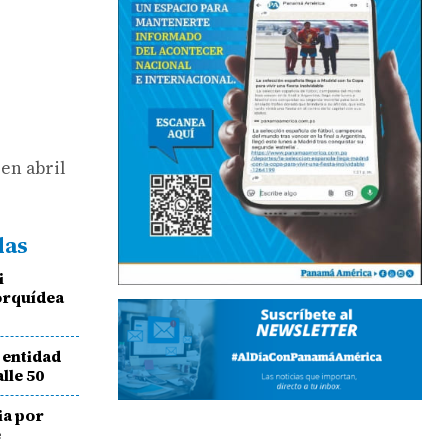
 en abril
das
i
orquídea
 entidad
lle 50
ia por
e