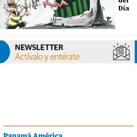
del
Día