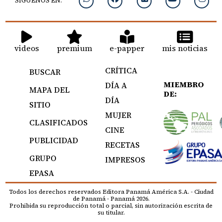
SIGUENOS EN:
videos
premium
e-papper
mis noticias
CRÍTICA
BUSCAR
MIEMBRO
DÍA A
MAPA DEL
DE:
DÍA
SITIO
MUJER
CLASIFICADOS
CINE
PUBLICIDAD
RECETAS
GRUPO
IMPRESOS
EPASA
Todos los derechos reservados Editora Panamá América S.A. - Ciudad
de Panamá - Panamá 2026.
Prohibida su reproducción total o parcial, sin autorización escrita de
su titular.