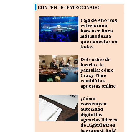
CONTENIDO PATROCINADO
Caja de Ahorros
estrena una
banca en línea
más moderna
que conecta con
todos
Del casino de
barrio a la
pantalla: cómo
Crazy Time
cambió las
apuestas online
¿Cómo
construyen
autoridad
digital las
agencias líderes
de Digital PR en
la era post-link?