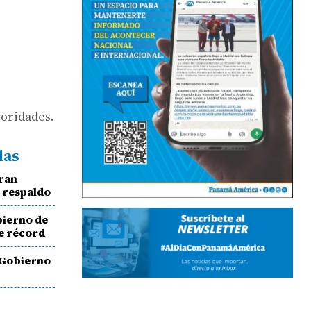
toridades.
das
eran
e respaldo
bierno de
e récord
 Gobierno