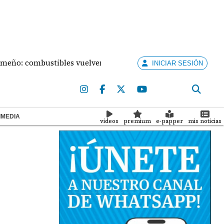
combustibles vuelven a subir este viernes
Mal tie
INICIAR SESIÓN
IMEDIA
videos
premium
e-papper
mis noticias