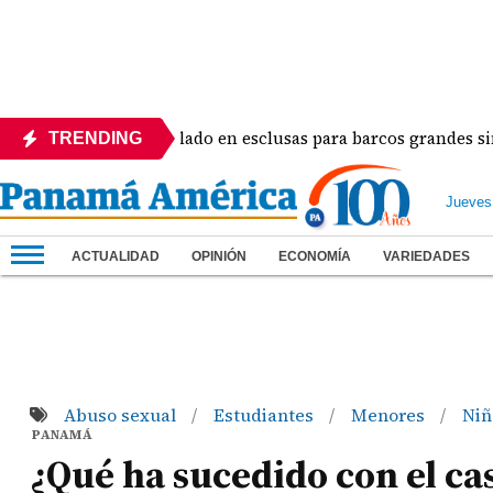
 ajustará el calado en esclusas para barcos grandes sin recort
TRENDING
Jueves
ACTUALIDAD
OPINIÓN
ECONOMÍA
VARIEDADES
Abuso sexual
Estudiantes
Menores
Ni
/
/
/
PANAMÁ
¿Qué ha sucedido con el cas