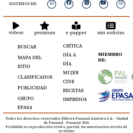
SIGUENOS EN:
videos
premium
e-papper
mis noticias
CRÍTICA
BUSCAR
MIEMBRO
DÍA A
MAPA DEL
DE:
DÍA
SITIO
MUJER
CLASIFICADOS
CINE
PUBLICIDAD
RECETAS
GRUPO
IMPRESOS
EPASA
Todos los derechos reservados Editora Panamá América S.A. - Ciudad
de Panamá - Panamá 2026.
Prohibida su reproducción total o parcial, sin autorización escrita de
su titular.