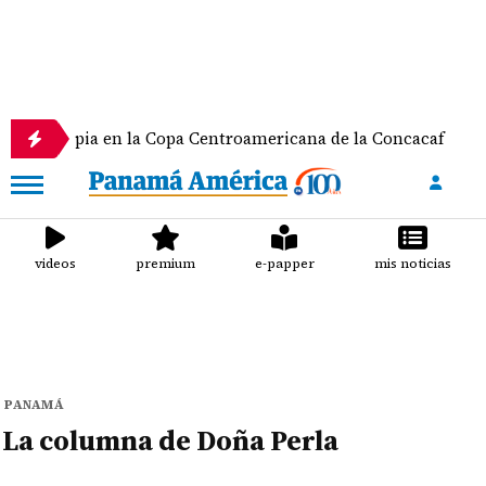
 Olimpia en la Copa Centroamericana de la Concacaf
videos
premium
e-papper
mis noticias
PANAMÁ
La columna de Doña Perla