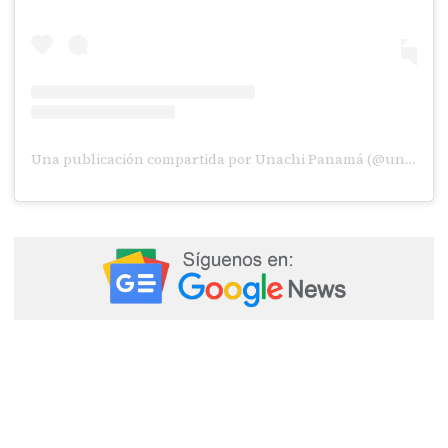
Una publicación compartida por Unachi Panamá (@unachipanama)