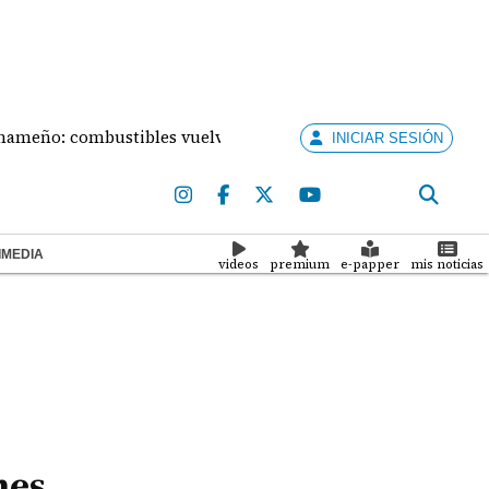
o: combustibles vuelven a subir este viernes
Fisca
INICIAR SESIÓN
IMEDIA
videos
premium
e-papper
mis noticias
nes