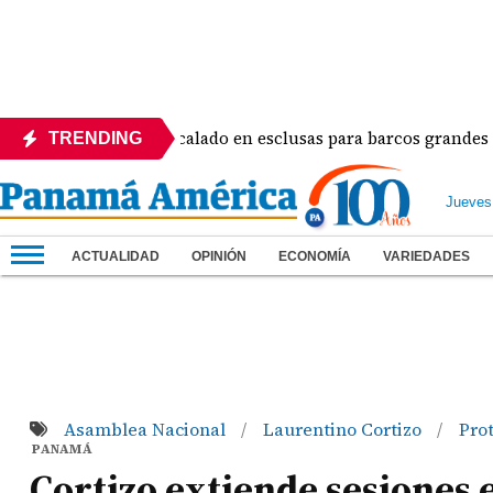
má ajustará el calado en esclusas para barcos grandes sin rec
TRENDING
Jueves
ACTUALIDAD
OPINIÓN
ECONOMÍA
VARIEDADES
Asamblea Nacional
Laurentino Cortizo
Pro
/
/
PANAMÁ
Cortizo extiende sesiones 