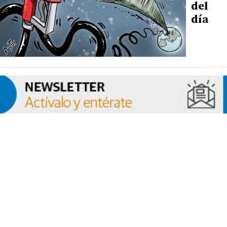
del
día