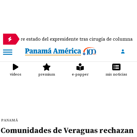
e estado del expresidente tras cirugía de columna
In
videos
premium
e-papper
mis noticias
PANAMÁ
Comunidades de Veraguas rechazan