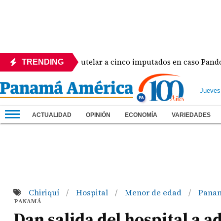
o de medida cautelar a cinco imputados en caso Pandora
TRENDING
Jueves
ACTUALIDAD
OPINIÓN
ECONOMÍA
VARIEDADES
Chiriquí
Hospital
Menor de edad
Pana
/
/
/
PANAMÁ
Dan salida del hospital a 