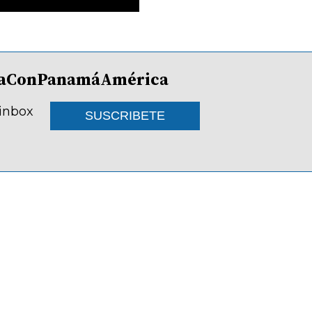
lDíaConPanamáAmérica
 inbox
SUSCRIBETE