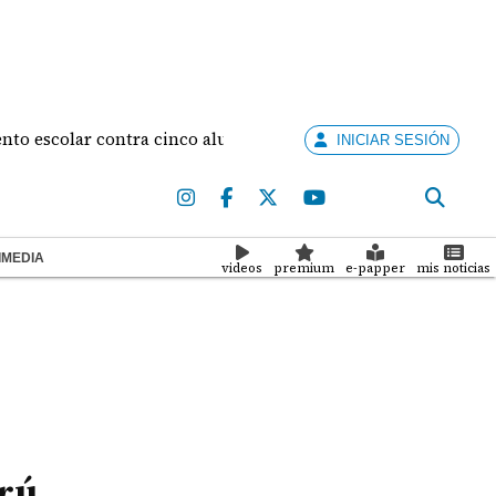
colar contra cinco alumnas
Diego De Obaldía y Ma
INICIAR SESIÓN
IMEDIA
videos
premium
e-papper
mis noticias
arú